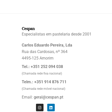
Cespan
Especialistas em pastelaria desde 2001
Carlos Eduardo Pereira, Lda
Rua das Cardosas, nº 364
4495-125 Amorim
Tel.: +351 252 094 038
(Chamada rede fixa nacional)
Telm.: +351 914 876 711
(Chamada rede móvel nacional)
Email:
geral@cespan.pt
I
L
n
i