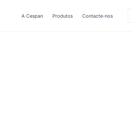
S
A Cespan
Produtos
Contacte-nos
fo