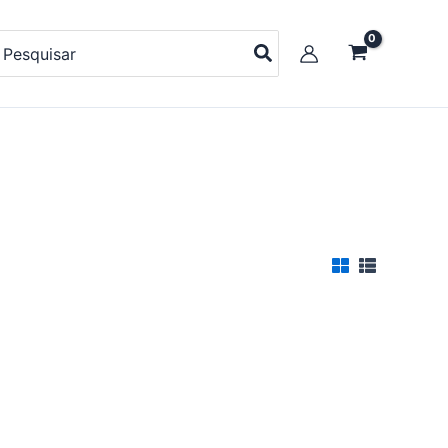
earch
r: