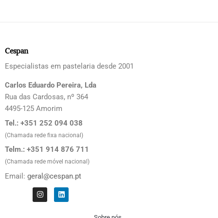
Cespan
Especialistas em pastelaria desde 2001
Carlos Eduardo Pereira, Lda
Rua das Cardosas, nº 364
4495-125 Amorim
Tel.: +351 252 094 038
(Chamada rede fixa nacional)
Telm.: +351 914 876 711
(Chamada rede móvel nacional)
Email:
geral@cespan.pt
I
L
n
i
s
n
t
k
Sobre nós