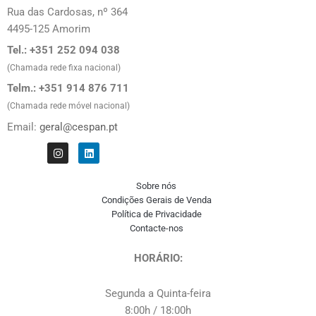
Rua das Cardosas, nº 364
4495-125 Amorim
Tel.: +351 252 094 038
(Chamada rede fixa nacional)
Telm.: +351 914 876 711
(Chamada rede móvel nacional)
Email:
geral@cespan.pt
I
L
n
i
s
n
t
k
Sobre nós
a
e
g
d
Condições Gerais de Venda
r
i
Política de Privacidade
a
n
Contacte-nos
m
HORÁRIO:
Segunda a Quinta-feira
8:00h / 18:00h